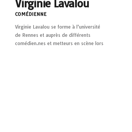
Virginie Lavalou
COMÉDIENNE
Virginie Lavalou se forme à l’université
de Rennes et auprès de différents
comédien.nes et metteurs en scène lors
de stages. Elle commence à travailler au
théâtre au sein de la Compagnie Public
Alea dirigé par Benjamin Guyot.
En 2011 le réalisateur Harry Cleven lui
confie le premier rôle dans le téléfilm La
fille de l’autre, elle joue par la suite à la
télévision et au cinéma.
En 2020 elle joue sous la direction de
Solenn Goix dans Faire Forêt –
variations Bartleby.