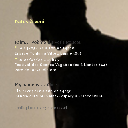
Dates à venir
‑ ‑ ‑ ‑ ‑ ‑ ‑ ‑ ‑ ‑
Faim… Poème du Petit Poucet
•
le 24/05/ 22 à 10h et 14h30
Espace Tonkin à Villeurbanne (69)
•
le 02/07/22 à 10h45
Festival des Scènes Vagabondes à Nantes (44)
Parc de la Gaudinière
My name is … Alice
• le 22/03/22 à 10h et 14h30
Centre culturel Saint-Exupéry à Franconville
Crédit photo : Virginie Roussel